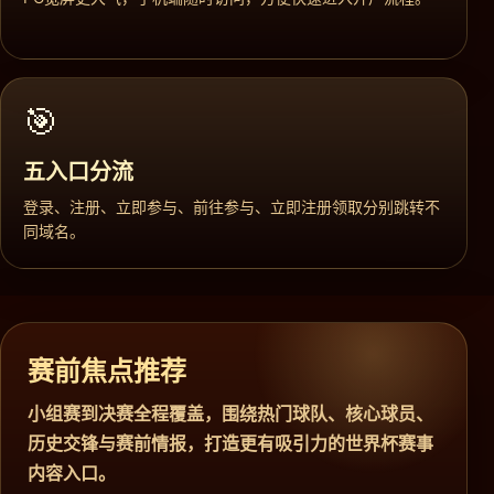
🎯
五入口分流
登录、注册、立即参与、前往参与、立即注册领取分别跳转不
同域名。
赛前焦点推荐
小组赛到决赛全程覆盖，围绕热门球队、核心球员、
历史交锋与赛前情报，打造更有吸引力的世界杯赛事
内容入口。