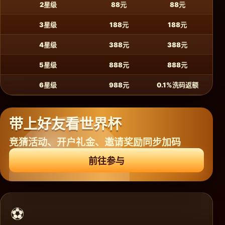
2星级
88元
88元
3星级
188元
188元
4星级
388元
388元
5星级
888元
888元
6星级
988元
0.1%洗码返额
带上好友看世界杯
竞猜活动、开户礼金、邀请奖励同步加码
前往参与
⚽